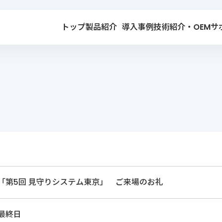
トップ
製品紹介
導入事例
技術紹介・OEM
サ
22内「第5回 見守りシステム東京」 ご来場のお礼
 最終日