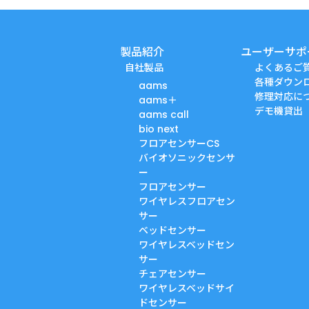
製品紹介
ユーザーサポ
自社製品
よくあるご
各種ダウン
aams
修理対応に
aams＋
デモ機貸出
aams call
bio next
フロアセンサーCS
バイオソニックセンサ
ー
フロアセンサー
ワイヤレスフロアセン
サー
ベッドセンサー
ワイヤレスベッドセン
サー
チェアセンサー
ワイヤレスベッドサイ
ドセンサー