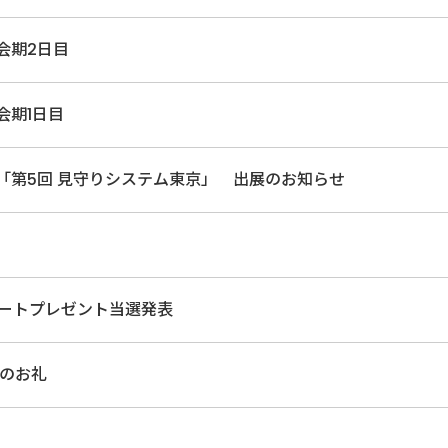
 会期2日目
 会期1日目
22内「第5回 見守りシステム東京」 出展のお知らせ
アンケートプレゼント当選発表
来場のお礼