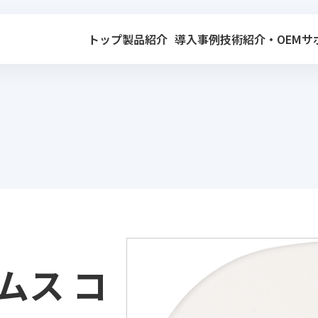
トップ
製品紹介
導入事例
技術紹介・OEM
サ
アアムス コ