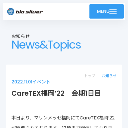
製品紹介
MENU
導入事例
お知らせ
News&Topics
技術紹介・OEM
ユーザーサポート
お知らせ
トップ
お知らせ
2022.11.01
イベント
会社案内
CareTEX福岡’22 会期1日目
採用情報
本日より、マリンメッセ福岡にてCareTEX福岡’22
株式会社バイオシルバー