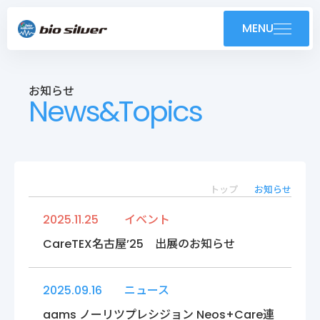
製品紹介
MENU
導入事例
お知らせ
News&Topics
技術紹介・OEM
ユーザーサポート
お知らせ
トップ
お知らせ
2025.11.25
イベント
会社案内
CareTEX名古屋’25 出展のお知らせ
採用情報
2025.09.16
ニュース
aams ノーリツプレシジョン Neos+Care連
株式会社バイオシルバー