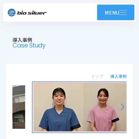
製品紹介
MENU
コンテンツ
導入事例
導入事例
Case Study
技術紹介・OEM
ユーザーサポート
トップ
導入事例
お知らせ
会社案内
採用情報
株式会社バイオシルバー