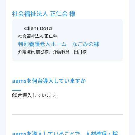
〒222-0033
神奈川県横浜市港北区新横浜2-14-4 シルバービル1F
社会福祉法人 正仁会 様
TEL : 045-548-5478
プライバシーポリシー
Client Data
免責事項
社会福祉法人 正仁会
各種サービス利用規約
特別養護老人ホーム なごみの郷
介護職員 前谷様、介護職員 田川様
aamsを何台導入していますか
80台導入しています。
aamsを導入していることで、人材確保・採