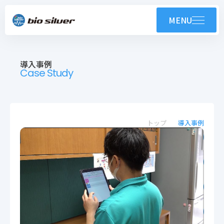
製品紹介
MENU
コンテンツ
導入事例
導入事例
Case Study
技術紹介・OEM
ユーザーサポート
トップ
導入事例
お知らせ
会社案内
採用情報
株式会社バイオシルバー