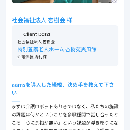
〒222-0033
神奈川県横浜市港北区新横浜2-14-4 シルバービル1F
TEL : 045-548-5478
社会福祉法人 杏樹会 様
プライバシーポリシー
免責事項
Client Data
各種サービス利用規約
社会福祉法人 杏樹会
特別養護老人ホーム 杏樹苑爽風館
介護係長 野村様
aamsを導入した経緯、決め手を教えて下さ
い
まずは介護ロボットありきではなく、私たちの施設
の課題は何かということを多職種間で話し合ったと
ころ「心に余裕が無い」という課題が浮き彫りにな