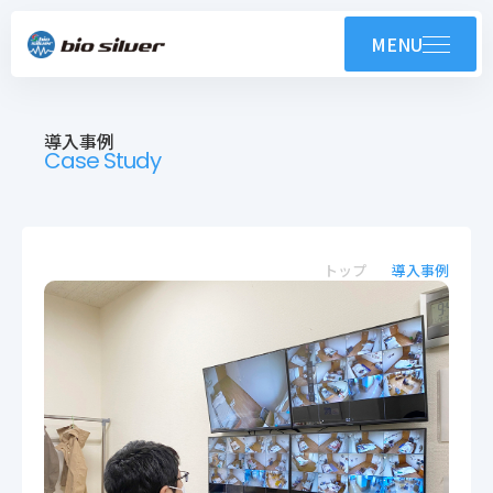
製品紹介
MENU
コンテンツ
導入事例
導入事例
Case Study
技術紹介・OEM
ユーザーサポート
トップ
導入事例
お知らせ
会社案内
採用情報
株式会社バイオシルバー