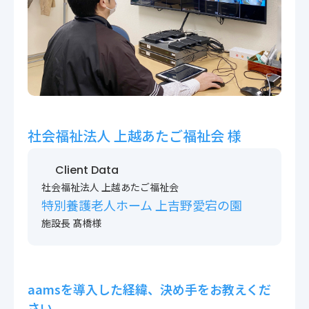
〒222-0033
神奈川県横浜市港北区新横浜2-14-4 シルバービル1F
TEL : 045-548-5478
プライバシーポリシー
免責事項
各種サービス利用規約
社会福祉法人 上越あたご福祉会 様
Client Data
社会福祉法人 上越あたご福祉会
特別養護老人ホーム 上吉野愛宕の園
施設長 髙橋様
aamsを導入した経緯、決め手をお教えくだ
さい