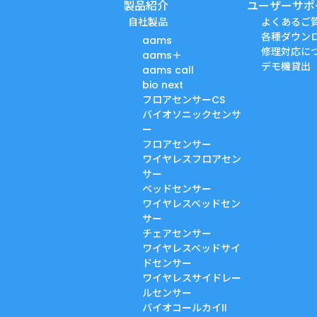
製品紹介
ユーザーサポ
自社製品
よくあるご
各種ダウン
aams
修理対応に
aams＋
デモ機貸出
aams call
bio next
フロアセンサーCS
バイオソニックセンサ
ー
フロアセンサー
ワイヤレスフロアセン
サー
ベッドセンサー
ワイヤレスベッドセン
サー
チェアセンサー
ワイヤレスベッドサイ
ドセンサー
ワイヤレスサイドレー
ルセンサー
バイオコールカイⅡ