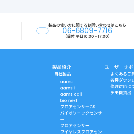
製品の使い方に関する
お問い合わせはこちら
06-6809-7716
（受付 平日10:00 - 17:00）
製品紹介
ユーザーサポ
自社製品
よくあるご
各種ダウン
aams
修理対応に
aams＋
デモ機貸出
aams call
bio next
フロアセンサーCS
バイオソニックセンサ
ー
フロアセンサー
ワイヤレスフロアセン