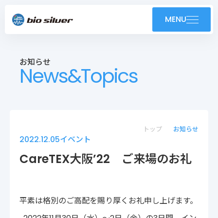
製品紹介
MENU
導入事例
お知らせ
News&Topics
技術紹介・OEM
ユーザーサポート
お知らせ
トップ
お知らせ
2022.12.05
イベント
会社案内
CareTEX大阪’22 ご来場のお礼
採用情報
平素は格別のご高配を賜り厚くお礼申し上げます。
株式会社バイオシルバー