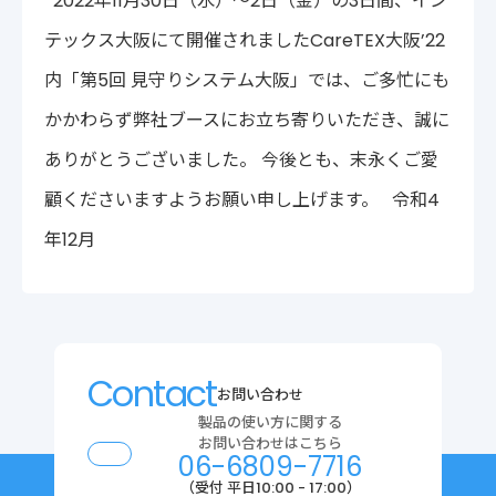
2022年11月30日（水）～2日（金）の3日間、イン
〒222-0033
テックス大阪にて開催されましたCareTEX大阪’22
神奈川県横浜市港北区新横浜2-14-4 シルバービル1F
TEL : 045-548-5478
内「第5回 見守りシステム大阪」では、ご多忙にも
プライバシーポリシー
免責事項
かかわらず弊社ブースにお立ち寄りいただき、誠に
各種サービス利用規約
ありがとうございました。 今後とも、末永くご愛
顧くださいますようお願い申し上げます。 令和4
年12月
Contact
お問い合わせ
製品の使い方に関する
お問い合わせはこちら
06-6809-7716
（受付 平日10:00 - 17:00）