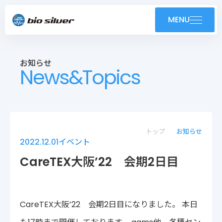
製品紹介
MENU
導入事例
お知らせ
News&Topics
技術紹介・OEM
ユーザーサポート
お知らせ
トップ
お知らせ
2022.12.01
イベント
会社案内
CareTEX大阪’22 会期2日目
採用情報
CareTEX大阪’22 会期2日目になりました。 本日
株式会社バイオシルバー