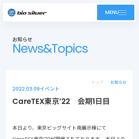
製品紹介
MENU
導入事例
お知らせ
News&Topics
技術紹介・OEM
ユーザーサポート
お知らせ
トップ
お知らせ
2022.03.09
イベント
会社案内
CareTEX東京’22 会期1日目
採用情報
本日より、東京ビッグサイト南展示棟にて
株式会社バイオシルバー