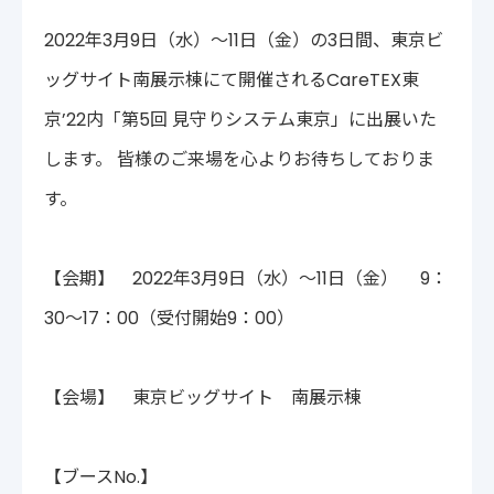
〒222-0033
2022年3月9日（水）～11日（金）の3日間、東京ビ
神奈川県横浜市港北区新横浜2-14-4 シルバービル1F
TEL : 045-548-5478
ッグサイト南展示棟にて開催されるCareTEX東
プライバシーポリシー
免責事項
京’22内「第5回 見守りシステム東京」に出展いた
各種サービス利用規約
します。 皆様のご来場を心よりお待ちしておりま
す。
【会期】 2022年3月9日（水）～11日（金） 9：
30～17：00（受付開始9：00）
【会場】 東京ビッグサイト 南展示棟
【ブースNo.】