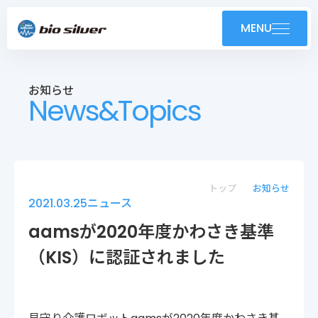
製品紹介
MENU
導入事例
お知らせ
News&Topics
技術紹介・OEM
ユーザーサポート
お知らせ
トップ
お知らせ
2021.03.25
ニュース
会社案内
aamsが2020年度かわさき基準
（KIS）に認証されました
採用情報
株式会社バイオシルバー