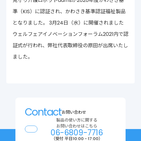
見守り介護ロボットaamsが2020年度かわさき基
〒222-0033
準（KIS）に認証され、かわさき基準認証福祉製品
神奈川県横浜市港北区新横浜2-14-4 シルバービル1F
TEL : 045-548-5478
となりました。 3月24日（水）に開催されました
プライバシーポリシー
免責事項
ウェルフェアイノベーションフォーラム2021内で認
各種サービス利用規約
証式が行われ、弊社代表取締役の原田が出席いたし
ました。
Contact
お問い合わせ
製品の使い方に関する
お問い合わせはこちら
06-6809-7716
（受付 平日10:00 - 17:00）