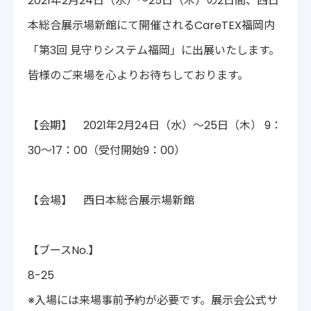
2021年2月24日（水）～25日（木）の2日間、西日
〒222-0033
本総合展示場新館にて開催されるCareTEX福岡内
神奈川県横浜市港北区新横浜2-14-4 シルバービル1F
TEL : 045-548-5478
「第3回 見守りシステム福岡」に出展いたします。
プライバシーポリシー
免責事項
皆様のご来場を心よりお待ちしております。
各種サービス利用規約
【会期】 2021年2月24日（水）～25日（木） 9：
30～17：00（受付開始9：00）
【会場】 西日本総合展示場新館
【ブースNo.】
8-25
※入場には来場事前予約が必要です。展示会公式サ