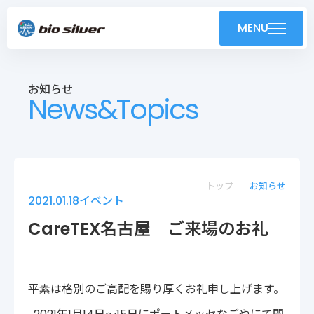
製品紹介
MENU
導入事例
お知らせ
News&Topics
技術紹介・OEM
ユーザーサポート
お知らせ
トップ
お知らせ
2021.01.18
イベント
会社案内
CareTEX名古屋 ご来場のお礼
採用情報
平素は格別のご高配を賜り厚くお礼申し上げます。
株式会社バイオシルバー