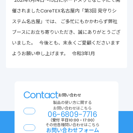
2021年1月14日～15日にポートメッセなごやにて開
〒222-0033
催されましたCareTEX名古屋内「第3回 見守りシ
神奈川県横浜市港北区新横浜2-14-4 シルバービル1F
TEL : 045-548-5478
ステム名古屋」では、 ご多忙にもかかわらず弊社
プライバシーポリシー
免責事項
ブースにお立ち寄りいただき、誠にありがとうござ
各種サービス利用規約
いました。 今後とも、末永くご愛顧くださいます
ようお願い申し上げます。 令和3年1月
Contact
お問い合わせ
製品の使い方に関する
お問い合わせはこちら
06-6809-7716
（受付 平日10:00 - 17:00）
その他各種問い合わせはこちら
お問い合わせフォーム