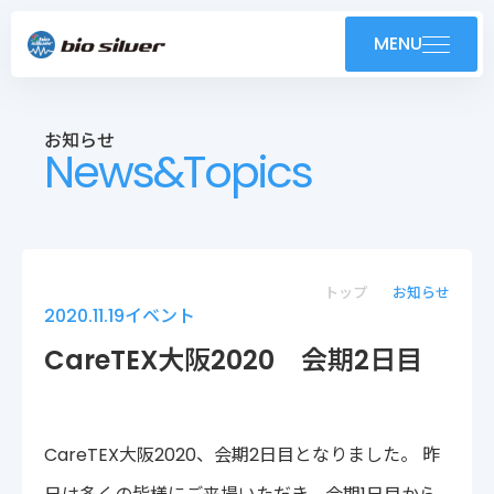
製品紹介
MENU
導入事例
お知らせ
News&Topics
技術紹介・OEM
ユーザーサポート
お知らせ
トップ
お知らせ
2020.11.19
イベント
会社案内
CareTEX大阪2020 会期2日目
採用情報
CareTEX大阪2020、会期2日目となりました。 昨
株式会社バイオシルバー