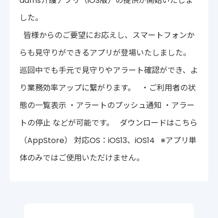
aams介護アプリ（iOS版）の提供が開始いたしま
〒222-0033
した。
神奈川県横浜市港北区新横浜2-14-4 シルバービル1F
TEL : 045-548-5478
皆様からのご要望にお応えし、スマートフォンか
プライバシーポリシー
免責事項
らも見守りができるアプリが登場いたしました。
各種サービス利用規約
巡回中でも手元で見守りやアラート確認ができ、よ
り業務効率アップに繋がります。 ・ご利用者の状
態の一覧表示 ・アラートのプッシュ通知 ・アラー
トの停止 などが可能です。
ダウンロードはこちら
（AppStore）
対応OS：iOS13、iOS14 ※アプリ単
体のみではご使用いただけません。