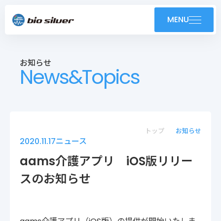
製品紹介
MENU
導入事例
お知らせ
News&Topics
技術紹介・OEM
ユーザーサポート
お知らせ
トップ
お知らせ
2020.11.17
ニュース
会社案内
aams介護アプリ iOS版リリー
スのお知らせ
採用情報
株式会社バイオシルバー