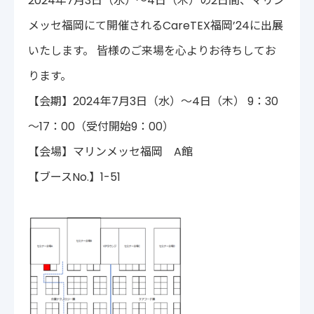
2024年7月3日（水）～4日（木）の2日間、マリン
〒222-0033
メッセ福岡にて開催されるCareTEX福岡’24に出展
神奈川県横浜市港北区新横浜2-14-4 シルバービル1F
TEL : 045-548-5478
いたします。 皆様のご来場を心よりお待ちしてお
プライバシーポリシー
免責事項
ります。
各種サービス利用規約
【会期】2024年7月3日（水）～4日（木） 9：30
～17：00（受付開始9：00）
【会場】マリンメッセ福岡 A館
【ブースNo.】1-51