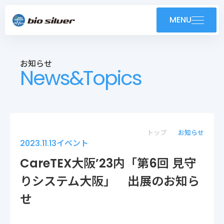
製品紹介
MENU
導入事例
お知らせ
News&Topics
技術紹介・OEM
ユーザーサポート
お知らせ
トップ
お知らせ
2023.11.13
イベント
会社案内
CareTEX大阪’23内「第6回 見守
りシステム大阪」 出展のお知ら
採用情報
せ
株式会社バイオシルバー